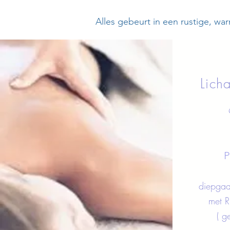
Alles gebeurt in een rustige, wa
Lich
P
diepgaa
met R
( g