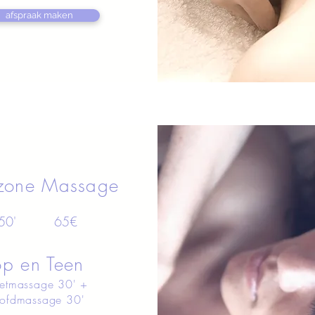
afspraak maken
tzone Massage
50' 65
€
op en Teen
etmassage 30' +
ofdmassage 30'