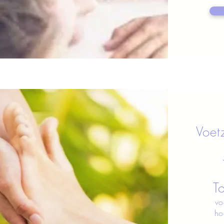
Voe
T
vo
ho