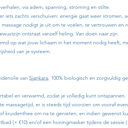
verhalen, via adem, spanning, stroming en stilte.
 er iets zachts verschuiven: energie gaat weer stromen,
e massage nodigt je uit om te voelen, te vertrouwen en 
ewustzijn ontstaat vanzelf heling. Van doen naar zijn.
estemd op wat jouw lichaam in het moment nodig heeft, m
ijsheid van je systeem.
idenolie van
Sjankara
, 100% biologisch en zorgvuldig g
rtabel en verwarmd, zodat je volledig kunt ontspannen.
e massagetijd, er is steeds tijd voorzien om vooraf eve
of kruidenthee om na te genieten, en indien gewenst kun
bad (+ €10) en/of een honingmasker tijdens de sessie (