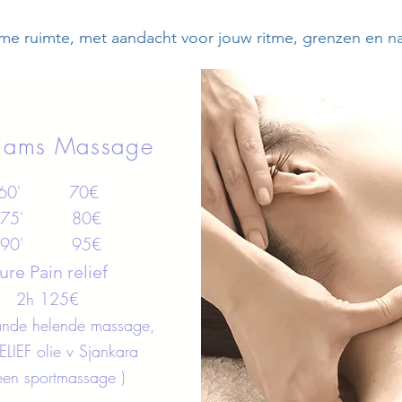
rme ruimte, met aandacht voor jouw ritme, grenzen en na
aams Massage
60'
70€
75'
80€
90' 95€
ure Pain relief
2h 125€
nde helende massage,
ELIEF olie v Sjankara
een sportmassage )