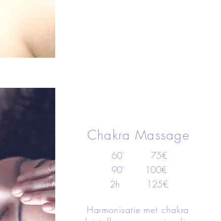
Chakra Massage
60' 75
€
90' 100€
2h 125€
Harmonisatie met chakra