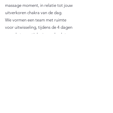
massage moment, in relatie tot jouw
uitverkoren chakra van de dag.
We vormen een team met ruimte
voor uitwisseling, tijdens de 4 dagen
en ook tussentijds via een besloten
telegram groep.
Je hebt geen voorkennis nodig tot
het volgen van deze workshop.
Iedereen met een open interesse veld
om zichzelf en anderen te
ondersteunen in natuurlijke
ontwikkeling.
€880pp. incl. 7 synergiën van